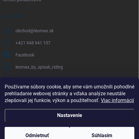
KONTAKT
obchod
@
leomax.sk
+421 948 941 107
Facebook
leomax_by_spisak_riding
+421 948 941 107
Používame súbory cookie, aby sme vám umožnili pohodlné
prehliadanie webovej stránky a vďaka analýze neustále
FACEBOOK
zlepšovali jej funkcie, výkon a použiteľnosť.
Viac informácií
Nastavenie
Copyright 2026
LEOMAX.SK
. Všetky práva vyhradené.
Odmietnuť
Súhlasím