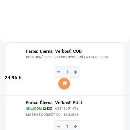
muškám, kliešťom, čiernym
muškám a jeleniciam.
Farba: Čierna, Veľkosť: COB
| 63141001-VB
DOSTUPNÉ DO 15 PRACOVNÝCH DNÍ
−
+
24,95 €
Do košíka
Farba: Čierna, Veľkosť: FULL
| 63141001-WB
SKLADOM
(2 KS)
MÔŽEME DORUČIŤ DO:
12.8.2026
−
+