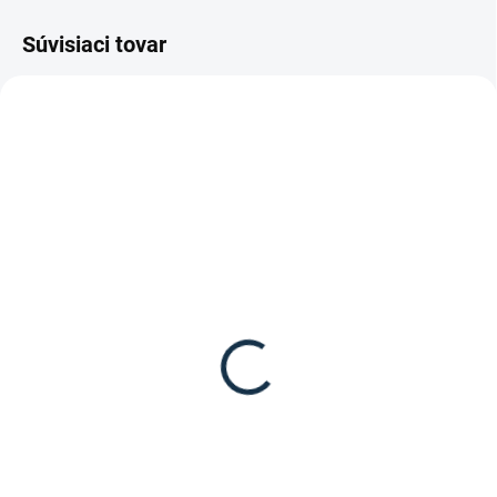
Súvisiaci tovar
SKLADOM
(1 KS)
SKLADOM
(>5 KS)
Waldhausen - Ušane
St. Hippolyt - Relax
Basic
Biocare Repelent
14,95 €
24,90 €
Detail
Do košíka
Ušane z kolekcie Basic od značky
Repelent proti muchám, konským
Waldhausen.