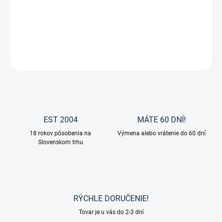
Maska proti hmyzu od značky Waldhausen.
DETAILNÉ INFORMÁCIE
OPÝTAŤ SA
EST 2004
MÁTE 60 DNÍ!
18 rokov pôsobenia na
Výmena alebo vrátenie do 60 dní
Slovenskom trhu
RÝCHLE DORUČENIE!
Tovar je u vás do 2-3 dní