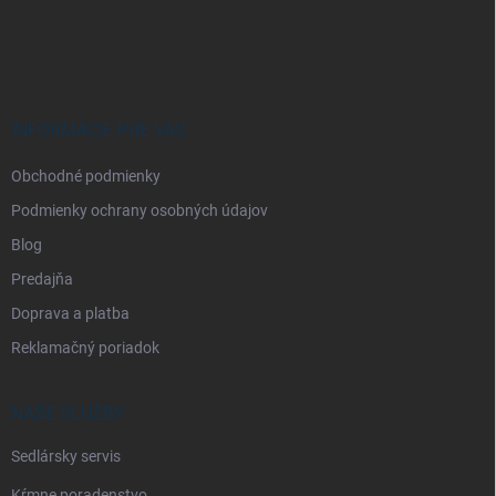
Z
á
p
ä
t
i
INFORMÁCIE PRE VÁS
e
Obchodné podmienky
Podmienky ochrany osobných údajov
Blog
Predajňa
Doprava a platba
Reklamačný poriadok
NAŠE SLUŽBY
Sedlársky servis
Kŕmne poradenstvo