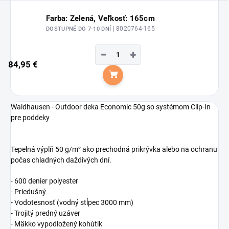
Farba: Zelená, Veľkosť: 165cm
| 8020764-165
DOSTUPNÉ DO 7-10 DNÍ
−
+
84,95 €
Do košíka
Waldhausen - Outdoor deka Economic 50g so systémom Clip-In
pre poddeky
Tepelná výplň 50 g/m² ako prechodná prikrývka alebo na ochranu
počas chladných daždivých dní.
- 600 denier polyester
- Priedušný
- Vodotesnosť (vodný stĺpec 3000 mm)
- Trojitý predný uzáver
- Mäkko vypodložený kohútik