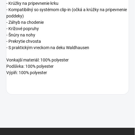
- Krúžky na pripevnenie krku
- Kompatibilný so systémom clip-in (očká a krúžky na pripevnenie
poddeky)
- Záhyb na chodenie
- Krížové popruhy
- Šnúry na nohy
- Prekrytie chvosta
- S praktickým vreckom na deku Waldhausen
Vonkajší materiál: 100% polyester
Podšívka: 100% polyester
Výplň: 100% polyester
Z