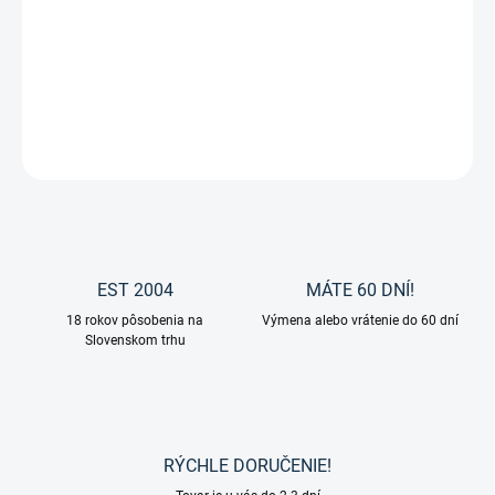
Waldhausen - Outdoor deka Economic 50g so systémom Clip-In
pre poddeky
DETAILNÉ INFORMÁCIE
OPÝTAŤ SA
EST 2004
MÁTE 60 DNÍ!
18 rokov pôsobenia na
Výmena alebo vrátenie do 60 dní
Slovenskom trhu
RÝCHLE DORUČENIE!