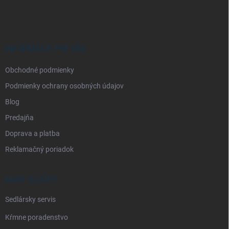
á
p
ä
t
i
INFORMÁCIE PRE VÁS
e
Obchodné podmienky
Podmienky ochrany osobných údajov
Blog
Predajňa
Doprava a platba
Reklamačný poriadok
NAŠE SLUŽBY
Sedlársky servis
Kŕmne poradenstvo