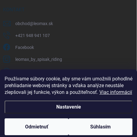
KONTAKT
obchod
@
leomax.sk
+421 948 941 107
Facebook
leomax_by_spisak_riding
+421 948 941 107
Používame súbory cookie, aby sme vám umožnili pohodlné
prehliadanie webovej stránky a vďaka analýze neustále
FACEBOOK
zlepšovali jej funkcie, výkon a použiteľnosť.
Viac informácií
Nastavenie
Copyright 2026
LEOMAX.SK
. Všetky práva vyhradené.
Odmietnuť
Súhlasím
Vytvoril Shoptet