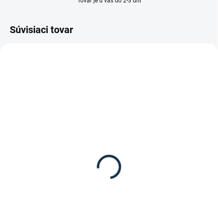
Tovar je u vás do 2-3 dní
Súvisiaci tovar
SKLADOM
SKLADOM
(1 KS)
(3 KS)
HKM - Flísová
Waldhausen - Elastický
odpocovacia deka
pás na deku
Madrid
8,95 €
od
29,95 €
Detail
Detail
Elastický remeň na upevnenie