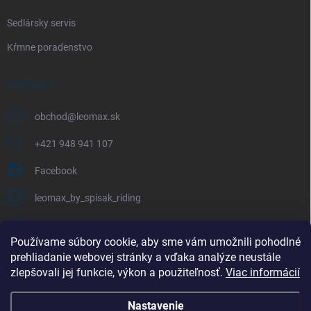
Sedlársky servis
Kŕmne poradenstvo
KONTAKT
obchod
@
leomax.sk
+421 948 941 107
Facebook
leomax_by_spisak_riding
+421 948 941 107
Používame súbory cookie, aby sme vám umožnili pohodlné
prehliadanie webovej stránky a vďaka analýze neustále
FACEBOOK
zlepšovali jej funkcie, výkon a použiteľnosť.
Viac informácií
Nastavenie