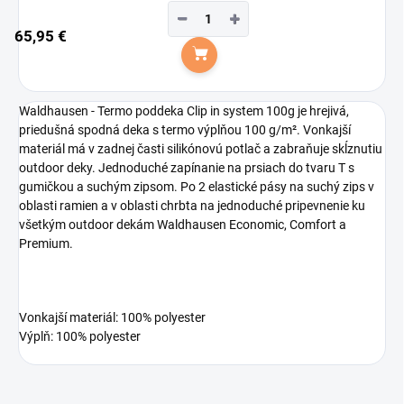
−
+
65,95 €
Do košíka
Waldhausen - Termo poddeka Clip in system 100g je hrejivá,
priedušná spodná deka s termo výplňou 100 g/m². Vonkajší
materiál má v zadnej časti silikónovú potlač a zabraňuje skĺznutiu
outdoor deky. Jednoduché zapínanie na prsiach do tvaru T s
gumičkou a suchým zipsom. Po 2 elastické pásy na suchý zips v
oblasti ramien a v oblasti chrbta na jednoduché pripevnenie ku
všetkým outdoor dekám Waldhausen Economic, Comfort a
Premium.
Vonkajší materiál: 100% polyester
Výplň: 100% polyester