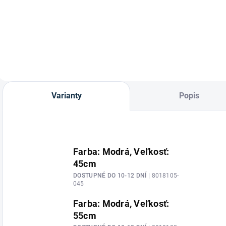
Kožený obojok pre
Kožené vodítko pre
O
psov od výrobcu
psa od značky
P
Makari.
Makari.
o
j
p
V
a
p
z
Varianty
Popis
Farba: Modrá, Veľkosť:
45cm
DOSTUPNÉ DO 10-12 DNÍ
| 8018105-
045
Farba: Modrá, Veľkosť:
55cm