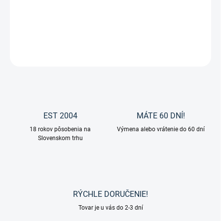
Nylónová taška na čistiace potreby s veľa priečinkami od značky
Waldhausen.
DETAILNÉ INFORMÁCIE
OPÝTAŤ SA
EST 2004
MÁTE 60 DNÍ!
18 rokov pôsobenia na
Výmena alebo vrátenie do 60 dní
Slovenskom trhu
RÝCHLE DORUČENIE!
Tovar je u vás do 2-3 dní