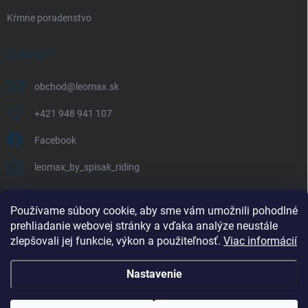
Kŕmne poradenstvo
KONTAKT
obchod
@
leomax.sk
+421 948 941 107
Facebook
leomax_by_spisak_riding
+421 948 941 107
Používame súbory cookie, aby sme vám umožnili pohodlné
prehliadanie webovej stránky a vďaka analýze neustále
FACEBOOK
zlepšovali jej funkcie, výkon a použiteľnosť.
Viac informácií
Nastavenie