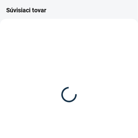
Súvisiaci tovar
DOSTUPNÉ DO 15 PRACOVNÝCH DNÍ
DOSTUPNÉ DO 7-10 DNÍ
Waldhausen - Malá kefa
Waldhausen - Detská
z kozích štetín
kefa Lucky Unicorn
9,95 €
6,95 €
Do košíka
Do košíka
Malá kefa na konskú srsť z
Detská kefa Lucky Unicorn pre
kozieho vlasu od spoločnosti
čistenie koní.
Waldhausen.