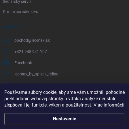
Sedlársky servis
Kŕmne poradenstvo
KONTAKT
obchod
@
leomax.sk
+421 948 941 107
Facebook
leomax_by_spisak_riding
+421 948 941 107
Používame súbory cookie, aby sme vám umožnili pohodlné
prehliadanie webovej stránky a vďaka analýze neustále
FACEBOOK
zlepšovali jej funkcie, výkon a použiteľnosť.
Viac informácií
Nastavenie