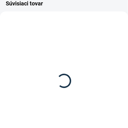
Súvisiaci tovar
SKLADOM
(1 KS)
Waldhausen - Maska
proti hmyzu Puck
19,95 €
Detail
Maska proti hmyzu Puck pre
kone od značky Waldhausen.