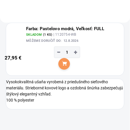
Farba: Pastelovo modrá, Veľkosť: FULL
| 1120754-WB
SKLADOM
(1 KS)
MÔŽEME DORUČIŤ DO:
12.8.2026
−
+
27,95 €
Do košíka
Vysokokvalitná ušaňa vyrobená z priedušného sieťového
materiálu. Strieborné kovové logo a ozdobná šnúrka zabezpečujú
štýlový elegantný vzhľad.
100 % polyester