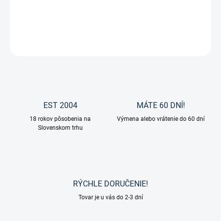
Ušane proti hmyzu z kolekcie Rimini od značky Waldhausen.
DETAILNÉ INFORMÁCIE
OPÝTAŤ SA
EST 2004
MÁTE 60 DNÍ!
18 rokov pôsobenia na
Výmena alebo vrátenie do 60 dní
Slovenskom trhu
RÝCHLE DORUČENIE!
Tovar je u vás do 2-3 dní