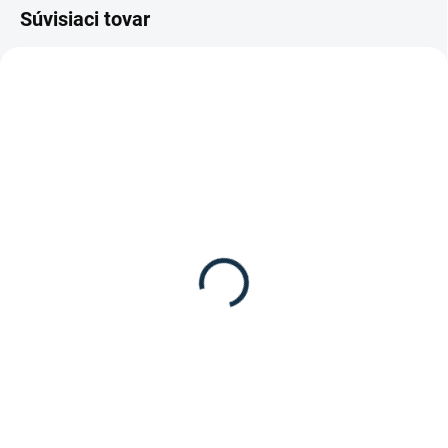
Súvisiaci tovar
DOSTUPNÉ DO 10-12 DNÍ
DOSTUPNÉ DO 15 PRACOVNÝCH DNÍ
Waldhausen - Kreatívne
HKM - Prívesok
náramky
"Zubadlo"
8,95 €
1,95 €
Do košíka
Do košíka
Kreatívne náramky od značky
Prívesok na kľúče v tvare zubadla
Waldhausen.
od značky HKM.