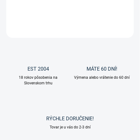
Zápisník Unicorn od značky Waldhausen.
DETAILNÉ INFORMÁCIE
OPÝTAŤ SA
EST 2004
MÁTE 60 DNÍ!
18 rokov pôsobenia na
Výmena alebo vrátenie do 60 dní
Slovenskom trhu
RÝCHLE DORUČENIE!
Tovar je u vás do 2-3 dní