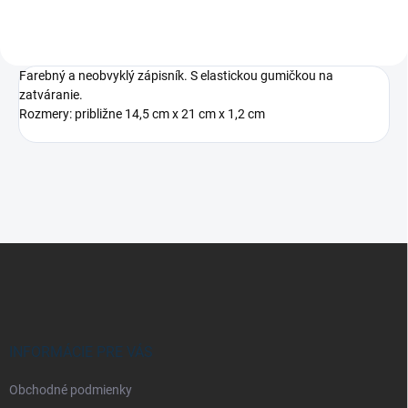
Farebný a neobvyklý zápisník. S elastickou gumičkou na
zatváranie.
Rozmery: približne 14,5 cm x 21 cm x 1,2 cm
Z
á
p
ä
t
i
INFORMÁCIE PRE VÁS
e
Obchodné podmienky