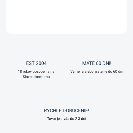
Všestranné sedlo WINTEC 500 s vymenitelnou komorou.
DETAILNÉ INFORMÁCIE
OPÝTAŤ SA
EST 2004
MÁTE 60 DNÍ!
18 rokov pôsobenia na
Výmena alebo vrátenie do 60 dní
Slovenskom trhu
RÝCHLE DORUČENIE!
Tovar je u vás do 2-3 dní