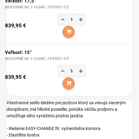
Veľkosť: 17,5"
| 1093801-C2
DOSTUPNÉ DO 7-10 DNÍ
−
+
839,95 €
Do košíka
Veľkosť: 15"
| 1093801-CP
DOSTUPNÉ DO 7-10 DNÍ
−
+
839,95 €
Do košíka
Všestranné sedlo ideálne pre jazdcov ktorý sa venujú viacerým
disciplínam, má hlboké posedlie, ponúka väčšiu podporu a
umožňuje silnú vyváženú pozíciu jazdca.
- Riešenie EASY-CHANGE fit. vymenitelna komora
- Elastiflex kostra