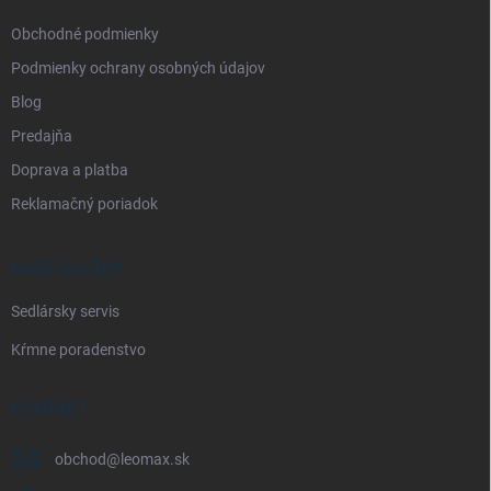
e
Obchodné podmienky
Podmienky ochrany osobných údajov
Blog
Predajňa
Doprava a platba
Reklamačný poriadok
NAŠE SLUŽBY
Sedlársky servis
Kŕmne poradenstvo
KONTAKT
obchod
@
leomax.sk