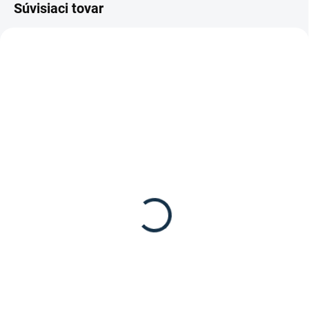
Súvisiaci tovar
TIP
SKLADOM
(3 KS)
SKLADOM
(1 KS)
Waldhausen - Ochranný
Waldhausen - Plstenka
obal na strmene
FELIX
7,95 €
24,95 €
Do košíka
Detail
Ochranný obal na strmene
Waldhausen
Podsedlovka "FELIX" v
drezúrnom a všestrannom
prevedení od značky