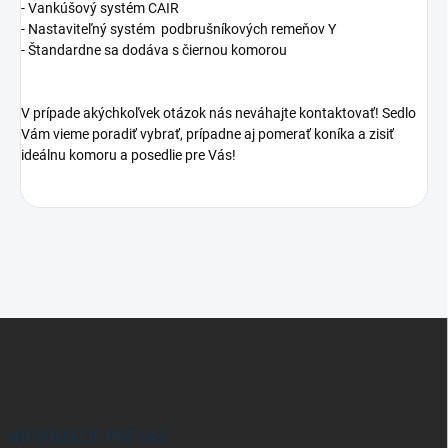
- Vankúšový systém CAIR
- Nastaviteľný systém podbrušníkových remeňov Y
- Štandardne sa dodáva s čiernou komorou
V prípade akýchkoľvek otázok nás neváhajte kontaktovať! Sedlo
Vám vieme poradiť vybrať, prípadne aj pomerať koníka a zisiť
ideálnu komoru a posedlie pre Vás!
Z
á
p
ä
t
i
INFORMÁCIE PRE VÁS