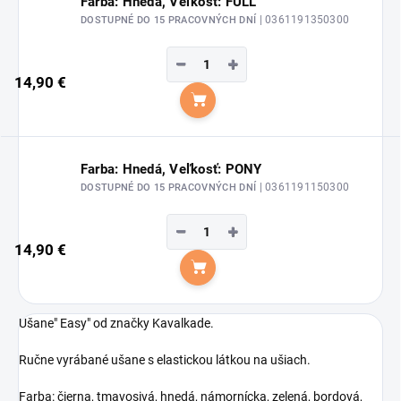
Farba: Hnedá, Veľkosť: FULL
| 0361191350300
DOSTUPNÉ DO 15 PRACOVNÝCH DNÍ
−
+
14,90 €
Do košíka
Farba: Hnedá, Veľkosť: PONY
| 0361191150300
DOSTUPNÉ DO 15 PRACOVNÝCH DNÍ
−
+
14,90 €
Do košíka
Ušane" Easy" od značky Kavalkade.
Ručne vyrábané ušane s elastickou látkou na ušiach.
Farba: čierna, tmavosivá, hnedá, námornícka, zelená, bordová,