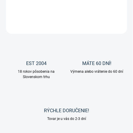
Ušane" Easy" od značky Kavalkade
DETAILNÉ INFORMÁCIE
OPÝTAŤ SA
EST 2004
MÁTE 60 DNÍ!
18 rokov pôsobenia na
Výmena alebo vrátenie do 60 dní
Slovenskom trhu
RÝCHLE DORUČENIE!
Tovar je u vás do 2-3 dní