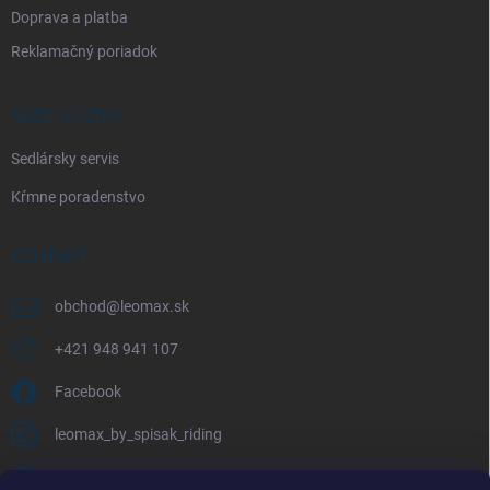
Doprava a platba
Reklamačný poriadok
NAŠE SLUŽBY
Sedlársky servis
Kŕmne poradenstvo
KONTAKT
obchod
@
leomax.sk
+421 948 941 107
Facebook
leomax_by_spisak_riding
+421 948 941 107