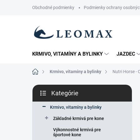
Prejsť
Obchodné podmienky
Podmienky ochrany osobnýc
na
obsah
KRMIVO, VITAMÍNY A BYLINKY
JAZDEC
Domov
Krmivo, vitamíny a bylinky
Nutri Horse - 
B
Kategórie
o
Preskočiť
č
kategórie
n
Krmivo, vitamíny a bylinky
ý
Základné krmivá pre kone
p
a
Výkonnostné krmivá pre
n
športové kone