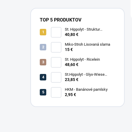
TOP 5 PRODUKTOV
St. Hippolyt - Struktur
Energetikum
40,80 €
Miko-Stroh Lisovaná slama
15 €
St. Hippolyt - Ricelein
48,60 €
St.Hippolyt - Glyx-Wiese
Seniorfaser
23,85 €
HKM - Banánové pamlsky
2,95 €