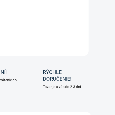
−
+
Pridať do košíka
nkové krmivo s horčíkom na upokojenie nervóznych koní a
nenie svalstva Calm od spoločnosti Nutri Horse.
ILNÉ INFORMÁCIE
OPÝTAŤ SA
NÍ!
RÝCHLE
DORUČENIE!
rátenie do
Tovar je u vás do 2-3 dní