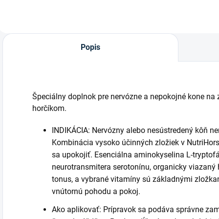
Už žiadne
kompaktné a
W
rozsypané müsli v
spoľahlivé riešenie
kufri auta, zvlhnuté
na uskladnenie
krmivo alebo
odmien pre vášho
nepozvaní stajňoví
koňa alebo na
Popis
hostia v podobe
prípravu menších
myší a hmyzu.
kŕmnych porcií?
Extra...
Malá nádoba...
Špeciálny doplnok pre nervózne a nepokojné kone na z
horčíkom.
INDIKÁCIA: Nervózny alebo nesústredený kôň n
Kombinácia vysoko účinných zložiek v NutriHor
sa upokojiť. Esenciálna aminokyselina L-tryptofá
neurotransmitera serotonínu, organicky viazaný h
tonus, a vybrané vitamíny sú základnými zložka
vnútornú pohodu a pokoj.
Ako aplikovať: Prípravok sa podáva správne za