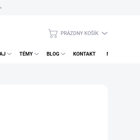
oriadok
PRÁZDNY KOŠÍK
NÁKUPNÝ
KOŠÍK
AJ
TÉMY
BLOG
KONTAKT
NOVINKY
TRI HORSE
,30 €
otková
TUPNÉ DO 7-10 DNÍ
: