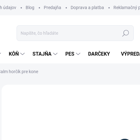
h údajov
Blog
Predajňa
Doprava a platba
Reklamačný p
Hľadať
KÔŇ
STAJŇA
PES
DARČEKY
VÝPRED
Calm horčík pre kone
Neohodnotené
Podrobnosti hodnotenia
ZNAČKA:
NU
42
Jedn
DOS
cena