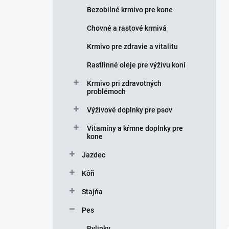
e
Bezobilné krmivo pre kone
l
Chovné a rastové krmivá
Krmivo pre zdravie a vitalitu
Rastlinné oleje pre výživu koní
Krmivo pri zdravotných
problémoch
Výživové doplnky pre psov
Vitamíny a kŕmne doplnky pre
kone
Jazdec
Kôň
Stajňa
Pes
Bylinky