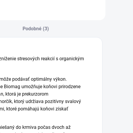
aldhausen.
Podobné (3)
níženie stresových reakcií s organickým
emôže podávať optimálny výkon.
se Biomag umožňuje koňovi prirodzene
n, ktorá je prekurzorom
orčík, ktorý udržiava pozitívny svalový
mi, ktoré pomáhajú koňovi získať
miešaný do krmiva počas dvoch až