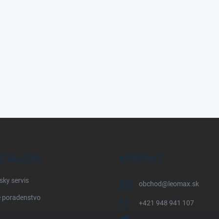
E SLUŽBY
KONTAKT
sky servis
obchod
@
leomax.sk
 poradenstvo
+421 948 941 107