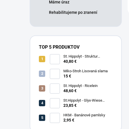
Máme úraz
Rehabilitujeme po zranení
TOP 5 PRODUKTOV
St. Hippolyt - Struktur
Energetikum
40,80 €
Miko-Stroh Lisovaná slama
15 €
St. Hippolyt - Ricelein
48,60 €
St.Hippolyt - Glyx-Wiese
Seniorfaser
23,85 €
HKM - Banánové pamlsky
2,95 €