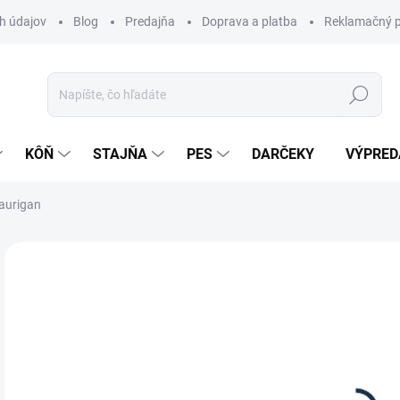
h údajov
Blog
Predajňa
Doprava a platba
Reklamačný p
Hľadať
KÔŇ
STAJŇA
PES
DARČEKY
VÝPRED
 aurigan
Neohodnotené
Podrobnosti hodnotenia
ZNAČKA:
SP
12
Jedn
Z
cena