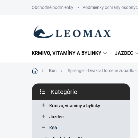
Prejsť
Obchodné podmienky
Podmienky ochrany osobnýc
na
obsah
KRMIVO, VITAMÍNY A BYLINKY
JAZDEC
Domov
Kôň
Sprenger - Dvakrát lomené zubadlo -
B
Kategórie
o
Preskočiť
č
kategórie
n
Krmivo, vitamíny a bylinky
ý
Jazdec
p
a
Kôň
n