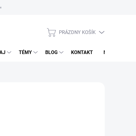
oriadok
PRÁZDNY KOŠÍK
NÁKUPNÝ
KOŠÍK
AJ
TÉMY
BLOG
KONTAKT
NOVINKY
RENGER
6,50 €
otková
voľte variant
: