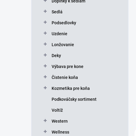
Doplnky k sedlám
e
l
Sedlá
Podsedlovky
Uzdenie
Lonžovanie
Deky
Výbava pre kone
Čistenie koňa
Kozmetika pre koňa
Podkováčsky sortiment
Voltíž
Western
Wellness