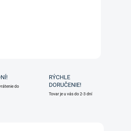
rát lomené zubadlo - aurigan od značky Sprenger.
ILNÉ INFORMÁCIE
OPÝTAŤ SA
NÍ!
RÝCHLE
DORUČENIE!
rátenie do
Tovar je u vás do 2-3 dní