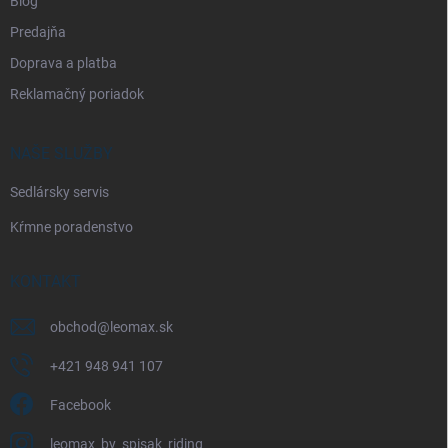
Blog
Predajňa
Doprava a platba
Reklamačný poriadok
NAŠE SLUŽBY
Sedlársky servis
Kŕmne poradenstvo
KONTAKT
obchod
@
leomax.sk
+421 948 941 107
Facebook
leomax_by_spisak_riding