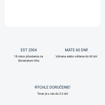
Kožené oťaže od značky Waldhausen.
DETAILNÉ INFORMÁCIE
OPÝTAŤ SA
EST 2004
MÁTE 60 DNÍ!
18 rokov pôsobenia na
Výmena alebo vrátenie do 60 dní
Slovenskom trhu
RÝCHLE DORUČENIE!
Tovar je u vás do 2-3 dní