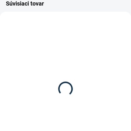
Súvisiaci tovar
SKLADOM
SKLADOM
(1 KS)
(1 KS)
Waldhausen - Kožené
Waldhausen - Uzdečka X
oťaže s karabínami
line Supersoft
ICELANDIC
79,95 €
26,95 €
Detail
Detail
Anglická kombinovaná uzdečka
X line Supersoft od značky
Kožené oťaže s karabínami
Waldhausen.
ICELANDIC od značky