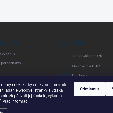
E SLUŽBY
KONTAKT
sky servis
obchod
@
leomax.sk
 poradenstvo
+421 948 941 107
Facebook
úbory cookie, aby sme vám umožnili
leomax_by_spisak_riding
Odmietnuť
ehliadanie webovej stránky a vďaka
tále zlepšovali jej funkcie, výkon a
+421 948 941 107
ť.
Viac informácií