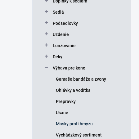
Doplnky k sedlám
e
l
Sedlá
Podsedlovky
Uzdenie
Lonžovanie
Deky
Výbava pre kone
Gamaše bandáže a zvony
Ohlávky a vodítka
Prepravky
Ušane
Masky proti hmyzu
Vychádzkový sortiment