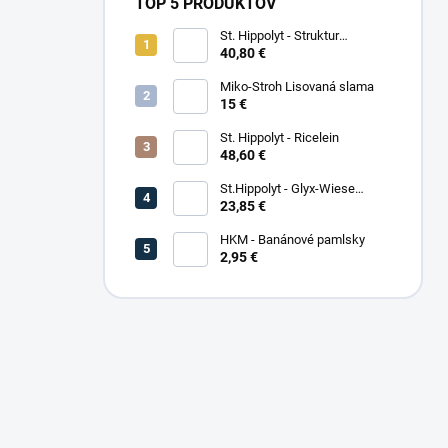
TOP 5 PRODUKTOV
St. Hippolyt - Struktur
Energetikum
40,80 €
Miko-Stroh Lisovaná slama
15 €
St. Hippolyt - Ricelein
48,60 €
St.Hippolyt - Glyx-Wiese
Seniorfaser
23,85 €
HKM - Banánové pamlsky
2,95 €