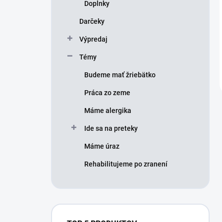
Doplnky
Darčeky
Výpredaj
Témy
Budeme mať žriebätko
Práca zo zeme
Máme alergika
Ide sa na preteky
Máme úraz
Rehabilitujeme po zranení