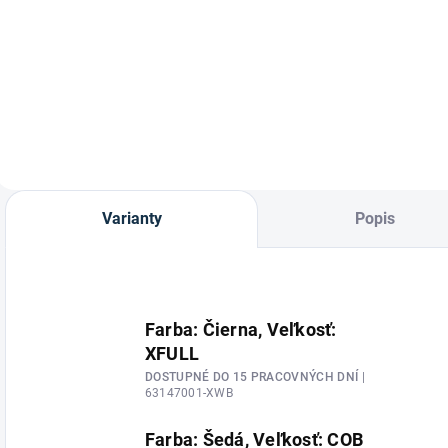
Ušane so
RP1 repelent proti
strapcami od
hmyzu pre kone aj
A
značky
jazdcov od značky
u
Waldhausen.
Stiefel.
i
-
Varianty
Popis
Farba: Čierna, Veľkosť:
XFULL
DOSTUPNÉ DO 15 PRACOVNÝCH DNÍ
|
63147001-XWB
Farba: Šedá, Veľkosť: COB