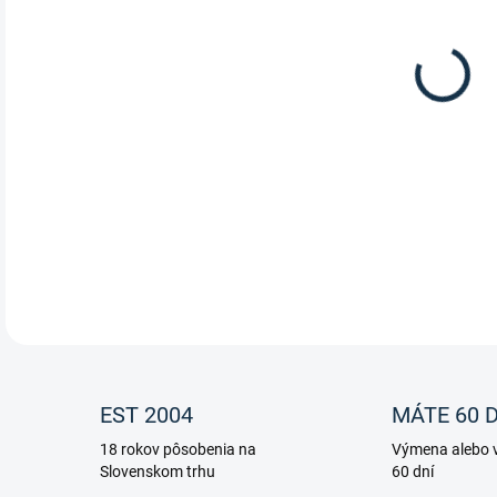
Mask
DETA
EST 2004
MÁTE 60 D
18 rokov pôsobenia na
Výmena alebo v
Slovenskom trhu
60 dní