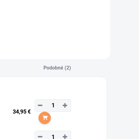
BSORBINE
ltrashield EX
nsekticíd a repelent
 kanister 3800ml.
Podobné (2)
−
+
34,95 €
Do košíka
−
+