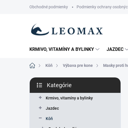
Prejsť
Obchodné podmienky
Podmienky ochrany osobnýc
na
obsah
KRMIVO, VITAMÍNY A BYLINKY
JAZDEC
Domov
Kôň
Výbava pre kone
Masky proti 
B
Kategórie
o
Preskočiť
č
kategórie
n
Krmivo, vitamíny a bylinky
ý
Jazdec
p
a
Kôň
n