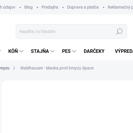
h údajov
Blog
Predajňa
Doprava a platba
Reklamačný p
Hľadať
KÔŇ
STAJŇA
PES
DARČEKY
VÝPRED
hmyzu
Waldhausen - Maska proti hmyzu Space
Neohodnotené
Podrobnosti hodnotenia
ZNAČKA:
WA
34
Jedn
Z
cena