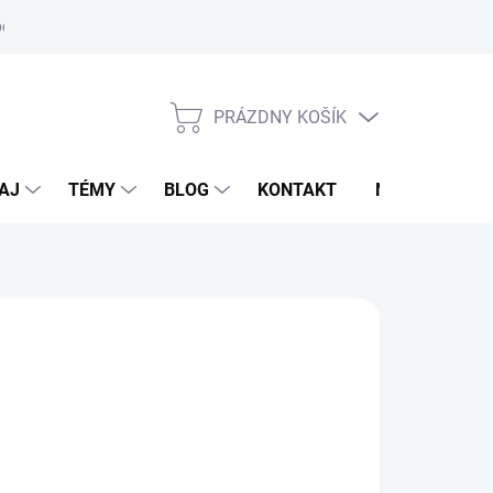
oriadok
PRÁZDNY KOŠÍK
NÁKUPNÝ
KOŠÍK
AJ
TÉMY
BLOG
KONTAKT
NOVINKY
LDHAUSEN
,95 €
otková
voľte variant
: