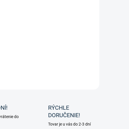
a proti hmyzu Space pre kone od značky Waldhausen.
ILNÉ INFORMÁCIE
OPÝTAŤ SA
NÍ!
RÝCHLE
DORUČENIE!
rátenie do
Tovar je u vás do 2-3 dní