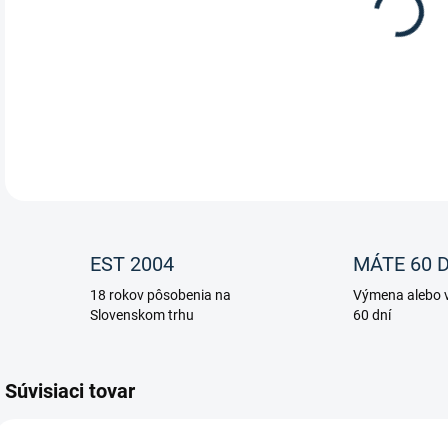
Mask
DETA
EST 2004
MÁTE 60 D
18 rokov pôsobenia na
Výmena alebo v
Slovenskom trhu
60 dní
Súvisiaci tovar