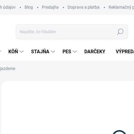
h údajov
Blog
Predajňa
Doprava a platba
Reklamačný p
Hľadať
KÔŇ
STAJŇA
PES
DARČEKY
VÝPRED
jazdenie
Neohodnotené
Podrobnosti hodnotenia
ZNAČKA:
WA
24
Jedn
Z
cena