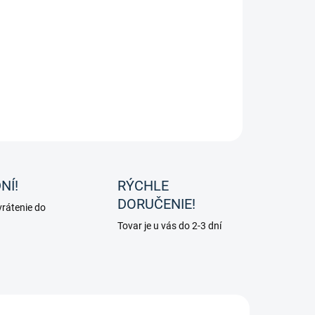
a proti hmyzu na jazdenie od značky Waldhausen.
ILNÉ INFORMÁCIE
OPÝTAŤ SA
NÍ!
RÝCHLE
DORUČENIE!
rátenie do
Tovar je u vás do 2-3 dní