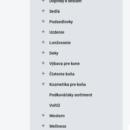
Doplnky k sedlám
e
l
Sedlá
Podsedlovky
Uzdenie
Lonžovanie
Deky
Výbava pre kone
Čistenie koňa
Kozmetika pre koňa
Podkováčsky sortiment
Voltíž
Western
Wellness