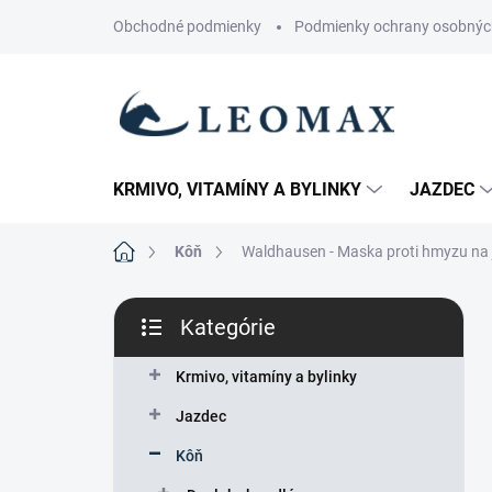
Prejsť
Obchodné podmienky
Podmienky ochrany osobnýc
na
obsah
KRMIVO, VITAMÍNY A BYLINKY
JAZDEC
Domov
Kôň
Waldhausen - Maska proti hmyzu na 
B
Kategórie
o
Preskočiť
č
kategórie
n
Krmivo, vitamíny a bylinky
ý
Jazdec
p
a
Kôň
n