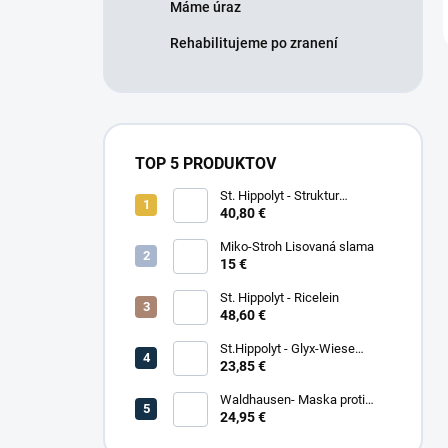
Máme úraz
Rehabilitujeme po zranení
TOP 5 PRODUKTOV
St. Hippolyt - Struktur
Energetikum
40,80 €
Miko-Stroh Lisovaná slama
15 €
St. Hippolyt - Ricelein
48,60 €
St.Hippolyt - Glyx-Wiese
Seniorfaser
23,85 €
Waldhausen- Maska proti
hmyzu Premium
24,95 €