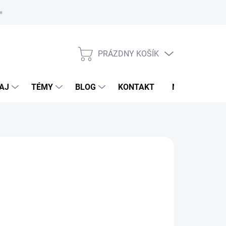
oriadok
PRÁZDNY KOŠÍK
NÁKUPNÝ
KOŠÍK
AJ
TÉMY
BLOG
KONTAKT
NOVINKY
LDHAUSEN
,95 €
otková
voľte variant
: