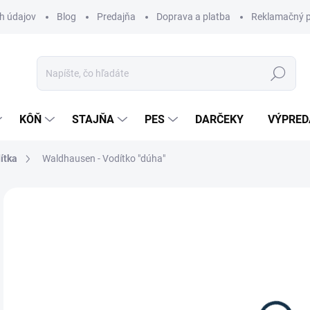
h údajov
Blog
Predajňa
Doprava a platba
Reklamačný p
Hľadať
KÔŇ
STAJŇA
PES
DARČEKY
VÝPRED
ítka
Waldhausen - Vodítko "dúha"
Neohodnotené
Podrobnosti hodnotenia
ZNAČKA:
WA
9,
Jedn
DOS
cena