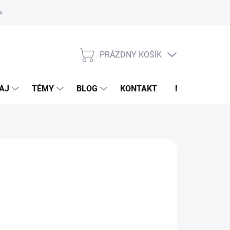
oriadok
PRÁZDNY KOŠÍK
NÁKUPNÝ
KOŠÍK
AJ
TÉMY
BLOG
KONTAKT
NOVINKY
LDHAUSEN
95 €
otková
TUPNÉ DO 15 PRACOVNÝCH DNÍ
: