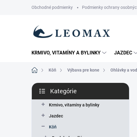
Prejsť
Obchodné podmienky
Podmienky ochrany osobnýc
na
obsah
KRMIVO, VITAMÍNY A BYLINKY
JAZDEC
Domov
Kôň
Výbava pre kone
Ohlávky a vod
B
Kategórie
o
Preskočiť
č
kategórie
n
Krmivo, vitamíny a bylinky
ý
Jazdec
p
a
Kôň
n