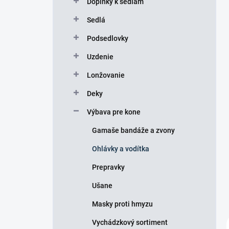
Doplnky k sedlám
e
l
Sedlá
Podsedlovky
Uzdenie
Lonžovanie
Deky
Výbava pre kone
Gamaše bandáže a zvony
Ohlávky a vodítka
Prepravky
Ušane
Masky proti hmyzu
Vychádzkový sortiment