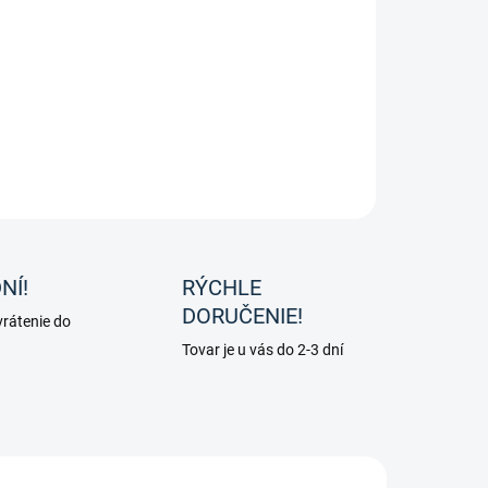
−
+
Pridať do košíka
bné vodítko od značky Waldhausen.
ILNÉ INFORMÁCIE
OPÝTAŤ SA
NÍ!
RÝCHLE
DORUČENIE!
rátenie do
Tovar je u vás do 2-3 dní