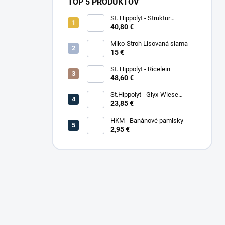
TOP 5 PRODUKTOV
St. Hippolyt - Struktur
Energetikum
40,80 €
Miko-Stroh Lisovaná slama
15 €
St. Hippolyt - Ricelein
48,60 €
St.Hippolyt - Glyx-Wiese
Seniorfaser
23,85 €
HKM - Banánové pamlsky
2,95 €