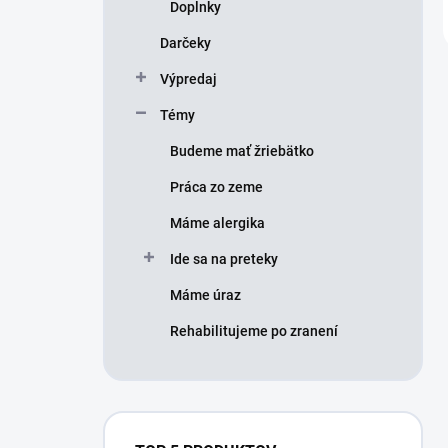
Doplnky
Darčeky
Výpredaj
Témy
Budeme mať žriebätko
Práca zo zeme
Máme alergika
Ide sa na preteky
Máme úraz
Rehabilitujeme po zranení