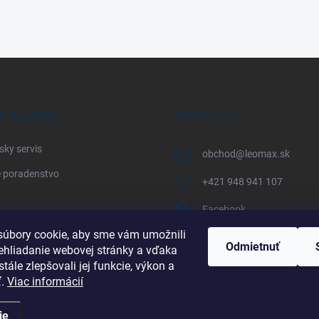
E SLUŽBY
KONTAKT
sky servis
obchod
@
leomax.sk
 poradenstvo
+421 948 941 107
Facebook
úbory cookie, aby sme vám umožnili
leomax_by_spisak_riding
Odmietnuť
ehliadanie webovej stránky a vďaka
tále zlepšovali jej funkcie, výkon a
+421 948 941 107
ť.
Viac informácií
ie