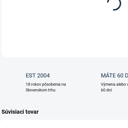
Fare
DETA
EST 2004
MÁTE 60 D
18 rokov pôsobenia na
Výmena alebo v
Slovenskom trhu
60 dní
Súvisiaci tovar