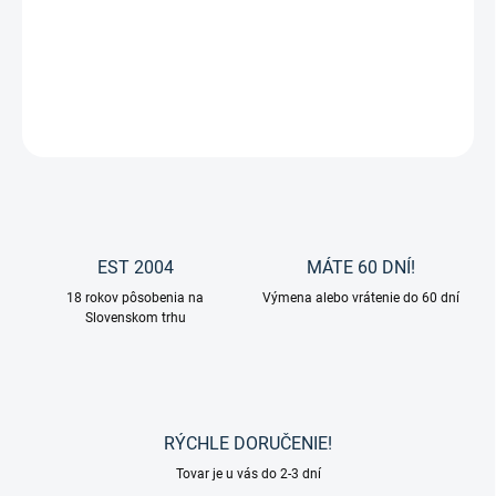
Vodítko Modern Rose od značky Waldhausen.
DETAILNÉ INFORMÁCIE
OPÝTAŤ SA
EST 2004
MÁTE 60 DNÍ!
18 rokov pôsobenia na
Výmena alebo vrátenie do 60 dní
Slovenskom trhu
RÝCHLE DORUČENIE!
Tovar je u vás do 2-3 dní