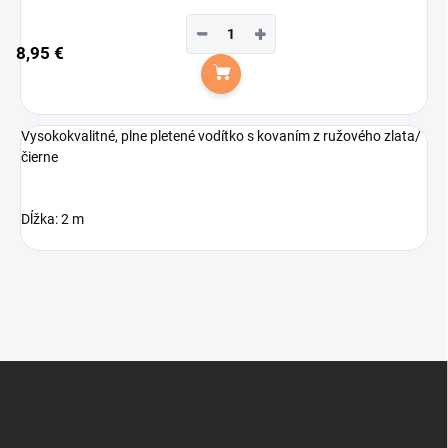
−
+
8,95 €
Do košíka
Vysokokvalitné, plne pletené vodítko s kovaním z ružového zlata/
čierne
Dĺžka: 2 m
Z
á
p
ä