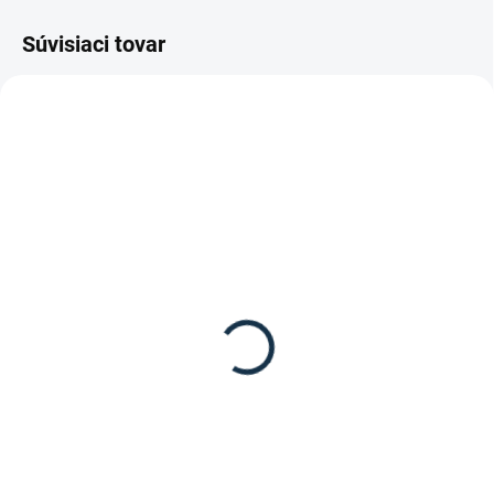
Súvisiaci tovar
DOSTUPNÉ DO 7-10 DNÍ
SKLADOM
(1 KS)
Waldhausen - Plstenka
Waldhausen - Ohlávka
"Modern Rosé"
"Modern Rosé"
39,95 €
21,95 €
Detail
Detail
Plstenka modern rose od značky
Ohlávka z kolekcie Modern Rosé
Waldhausen.
od značky Waldhausen.