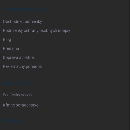
t
i
INFORMÁCIE PRE VÁS
e
Obchodné podmienky
Podmienky ochrany osobných údajov
Blog
Predajňa
Doprava a platba
Reklamačný poriadok
NAŠE SLUŽBY
Sedlársky servis
Kŕmne poradenstvo
KONTAKT