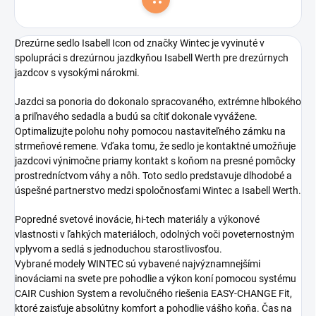
Do košíka
Drezúrne sedlo Isabell Icon od značky Wintec je vyvinuté v
spolupráci s drezúrnou jazdkyňou Isabell Werth pre drezúrnych
jazdcov s vysokými nárokmi.
Jazdci sa ponoria do dokonalo spracovaného, extrémne hlbokého
a priľnavého sedadla a budú sa cítiť dokonale vyvážene.
Optimalizujte polohu nohy pomocou nastaviteľného zámku na
strmeňové remene. Vďaka tomu, že sedlo je kontaktné umožňuje
jazdcovi výnimočne priamy kontakt s koňom na presné pomôcky
prostredníctvom váhy a nôh. Toto sedlo predstavuje dlhodobé a
úspešné partnerstvo medzi spoločnosťami Wintec a Isabell Werth.
Popredné svetové inovácie, hi-tech materiály a výkonové
vlastnosti v ľahkých materiáloch, odolných voči poveternostným
vplyvom a sedlá s jednoduchou starostlivosťou.
Vybrané modely WINTEC sú vybavené najvýznamnejšími
inováciami na svete pre pohodlie a výkon koní pomocou systému
CAIR Cushion System a revolučného riešenia EASY-CHANGE Fit,
ktoré zaisťuje absolútny komfort a pohodlie vášho koňa. Čas na