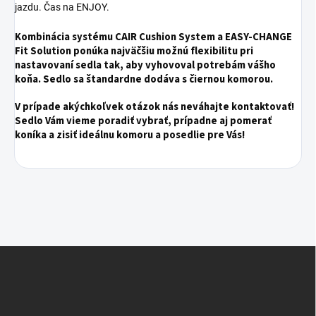
jazdu. Čas na ENJOY.
Kombinácia systému CAIR Cushion System a EASY-CHANGE
Fit Solution ponúka najväčšiu možnú flexibilitu pri
nastavovaní sedla tak, aby vyhovoval potrebám vášho
koňa. Sedlo sa štandardne dodáva s čiernou komorou.
V prípade akýchkoľvek otázok nás neváhajte kontaktovať!
Sedlo Vám vieme poradiť vybrať, prípadne aj pomerať
koníka a zisiť ideálnu komoru a posedlie pre Vás!
Z
á
p
ä
t