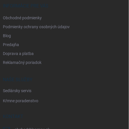
i
INFORMÁCIE PRE VÁS
e
Obchodné podmienky
Podmienky ochrany osobných údajov
Blog
Predajňa
Doprava a platba
Reklamačný poriadok
NAŠE SLUŽBY
Sedlársky servis
Kŕmne poradenstvo
KONTAKT