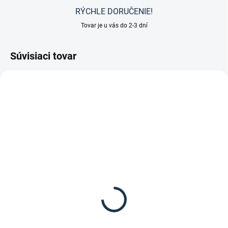
RÝCHLE DORUČENIE!
Tovar je u vás do 2-3 dní
Súvisiaci tovar
SKLADOM
(1 KS)
SKLADOM
(3 KS)
Kavalkade - Drezúrny
Waldhausen - Strmene
podbrušník "Memory
"Economic"
Comfort" elastický
26,95 €
69,90 €
od