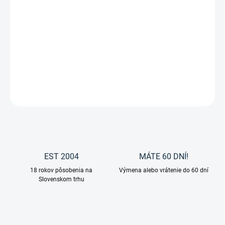
Zvoľte variant
cena:
Drezúrne sedlo Isabell Icon od značky Wintec je vyvinuté v
spolupráci s drezúrnou jazdkyňou Isabell Werth pre drezúrnych
jazdcov s vysokými nárokmi.
DETAILNÉ INFORMÁCIE
OPÝTAŤ SA
EST 2004
MÁTE 60 DNÍ!
18 rokov pôsobenia na
Výmena alebo vrátenie do 60 dní
Slovenskom trhu