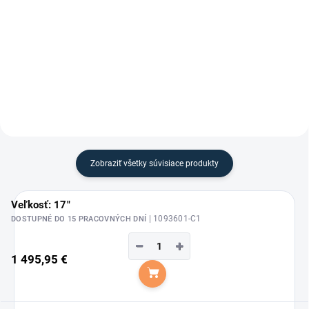
Detail
Detail
Strmene Economic od značky
Drezúrny podbrušník Memory
Waldhausen.
elastický od značky Kavalkade.
Zobraziť všetky súvisiace produkty
Veľkosť: 17"
| 1093601-C1
DOSTUPNÉ DO 15 PRACOVNÝCH DNÍ
−
+
1 495,95 €
Do košíka