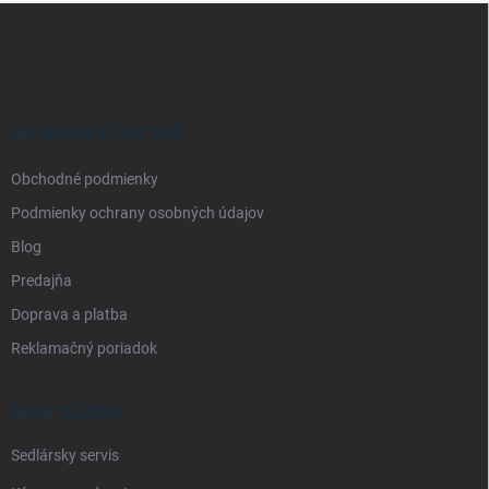
Z
á
p
ä
t
i
INFORMÁCIE PRE VÁS
e
Obchodné podmienky
Podmienky ochrany osobných údajov
Blog
Predajňa
Doprava a platba
Reklamačný poriadok
NAŠE SLUŽBY
Sedlársky servis