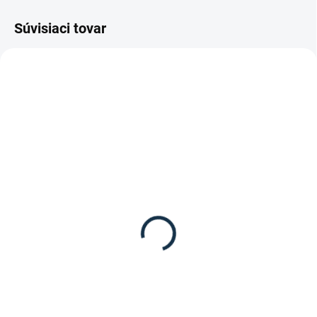
Súvisiaci tovar
SKLADOM
DOSTUPNÉ DO 7-10 DNÍ
(1 KS)
Wintec - Easy Change
Wintec - Easy Change
komora set Profi 5 ks
komora
149,95 €
41,95 €
Do košíka
Detail
Wintec - Easy Change komora set
Výmenná komora Wintec - Easy
Profi 5 ks obsahuje všetkých 5
Change sa dodáva s návodom
komôr (všetky okrem čiernej ta je