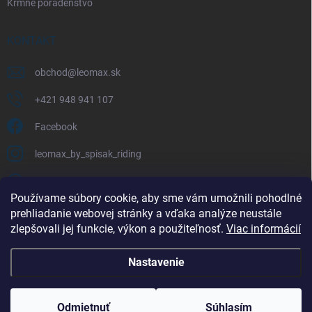
Kŕmne poradenstvo
KONTAKT
obchod
@
leomax.sk
+421 948 941 107
Facebook
leomax_by_spisak_riding
+421 948 941 107
Používame súbory cookie, aby sme vám umožnili pohodlné
prehliadanie webovej stránky a vďaka analýze neustále
FACEBOOK
zlepšovali jej funkcie, výkon a použiteľnosť.
Viac informácií
Nastavenie
Copyright 2026
LEOMAX.SK
. Všetky práva vyhradené.
Odmietnuť
Súhlasím