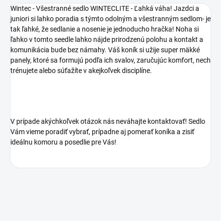
Wintec - Všestranné sedlo WINTECLITE - Ľahká váha! Jazdci a
juniori si lahko poradia s týmto odolným a všestranným sedlom- je
tak ľahké, že sedlanie a nosenie je jednoducho hračka! Noha si
ľahko v tomto seedle lahko nájde prirodzenú polohu a kontakt a
komunikácia bude bez námahy. Váš koník si užije super mäkké
panely, ktoré sa formujú podľa ich svalov, zaručujúc komfort, nech
trénujete alebo súťažíte v akejkoľvek disciplíne.
V prípade akýchkoľvek otázok nás neváhajte kontaktovať! Sedlo
Vám vieme poradiť vybrať, prípadne aj pomerať koníka a zisiť
ideálnu komoru a posedlie pre Vás!