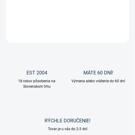
Všestranné sedlo WINTECLITE od značky Wintec.
DETAILNÉ INFORMÁCIE
OPÝTAŤ SA
EST 2004
MÁTE 60 DNÍ!
18 rokov pôsobenia na
Výmena alebo vrátenie do 60 dní
Slovenskom trhu
RÝCHLE DORUČENIE!
Tovar je u vás do 2-3 dní