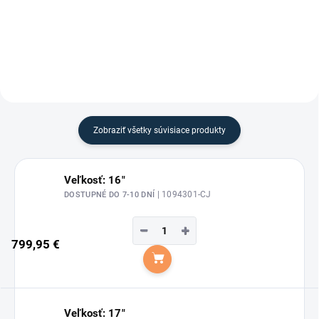
na výmenu, 1 náhradnou
štandardne v sedle) pre Wintec
skrutkou pre sedlový vankúš a 2
sedla štandardnej rady (nie
náhradnými skrutkami pre
WIDE) a šablónu na...
komoru.
Zobraziť všetky súvisiace produkty
Veľkosť: 16"
| 1094301-CJ
DOSTUPNÉ DO 7-10 DNÍ
−
+
799,95 €
Do košíka
Veľkosť: 17"