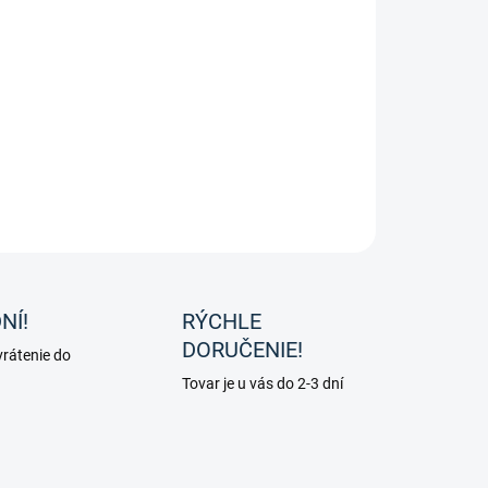
ivkové ostrohy od značky Waldhausen.
ILNÉ INFORMÁCIE
OPÝTAŤ SA
NÍ!
RÝCHLE
DORUČENIE!
rátenie do
Tovar je u vás do 2-3 dní