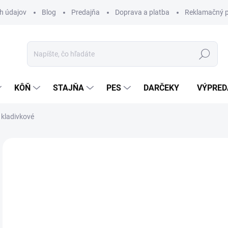
h údajov
Blog
Predajňa
Doprava a platba
Reklamačný p
Hľadať
KÔŇ
STAJŇA
PES
DARČEKY
VÝPRED
 kladivkové
Neohodnotené
Podrobnosti hodnotenia
ZNAČKA:
WA
VÝPREDAJ
24
Jedn
Z
cena