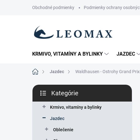
Prejsť
Obchodné podmienky
Podmienky ochrany osobnýc
na
obsah
KRMIVO, VITAMÍNY A BYLINKY
JAZDEC
Domov
Jazdec
Waldhausen - Ostrohy Grand Prix
B
Kategórie
o
Preskočiť
č
kategórie
n
Krmivo, vitamíny a bylinky
ý
Jazdec
p
a
Oblečenie
n