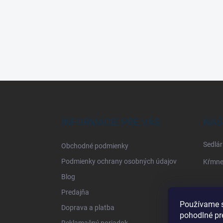
Z
á
p
ä
INFORMÁCIE PRE VÁS
NAŠ
t
i
Sedlár
Obchodné podmienky
e
Podmienky ochrany osobných údajov
Kŕmne
Blog
Predajňa
Používame s
Doprava a platba
pohodlné pr