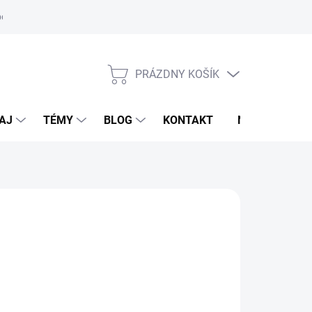
oriadok
PRÁZDNY KOŠÍK
NÁKUPNÝ
KOŠÍK
AJ
TÉMY
BLOG
KONTAKT
NOVINKY
LDHAUSEN
,95 €
otková
voľte variant
: