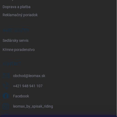
Doprava a platba
Reklamačný poriadok
NAŠE SLUŽBY
Sedlársky servis
Kŕmne poradenstvo
KONTAKT
obchod
@
leomax.sk
+421 948 941 107
Facebook
leomax_by_spisak_riding
+421 948 941 107