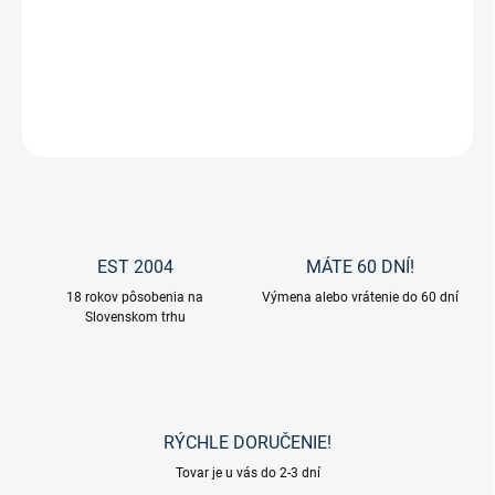
Kožená ohlávka Crytal od značky Waldhausen.
DETAILNÉ INFORMÁCIE
OPÝTAŤ SA
EST 2004
MÁTE 60 DNÍ!
18 rokov pôsobenia na
Výmena alebo vrátenie do 60 dní
Slovenskom trhu
RÝCHLE DORUČENIE!
Tovar je u vás do 2-3 dní