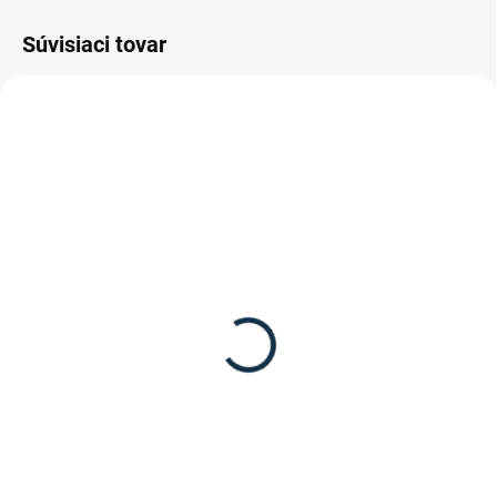
Súvisiaci tovar
SKLADOM
SKLADOM
(1 KS)
(4 KS)
Waldhausen - Vodítko s
HKM - Lonžka SOFT
retiazkou Soft
11,95 €
15,95 €
Do košíka
Detail
Modro-šedá/ zelená, 8m, extra
mäkká lonž od značky HKM.
Vodítko s retiazkou Soft od
značky Waldhausen.