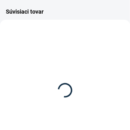
Súvisiaci tovar
SKLADOM
SKLADOM
(2 KS)
(1 KS)
Waldhausen - Kefa HW
Waldhausen - Kefa HW -
dlhé štetiny, tvrdé
dlhé štetiny
12,95 €
12,95 €
Detail
Detail
Kefa z HardWood kolekcie od
Kefa HW s dlhými štetinami od
značky Waldhausen.
značky Waldhausen.