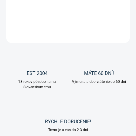
Klasické gumičky do hrivy od značky Waldhausen.
DETAILNÉ INFORMÁCIE
OPÝTAŤ SA
EST 2004
MÁTE 60 DNÍ!
18 rokov pôsobenia na
Výmena alebo vrátenie do 60 dní
Slovenskom trhu
RÝCHLE DORUČENIE!
Tovar je u vás do 2-3 dní