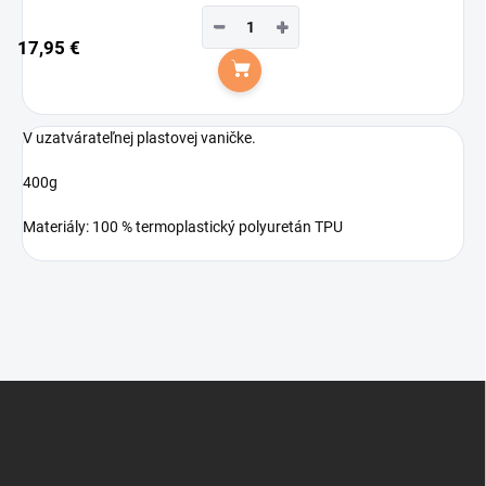
−
+
17,95 €
Do košíka
V uzatvárateľnej plastovej vaničke.
400g
Materiály: 100 % termoplastický polyuretán TPU
Z
á
p
ä