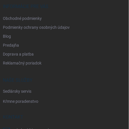
t
i
INFORMÁCIE PRE VÁS
e
Obchodné podmienky
Podmienky ochrany osobných údajov
Blog
Predajňa
Doprava a platba
Reklamačný poriadok
NAŠE SLUŽBY
Sedlársky servis
Kŕmne poradenstvo
KONTAKT